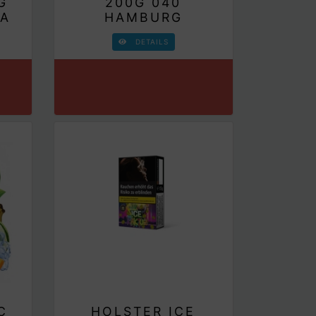
G
200G 040
NA
HAMBURG
DETAILS
C
HOLSTER ICE