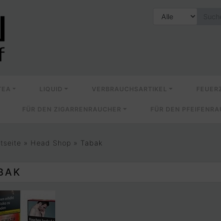
TEA
LIQUID
VERBRAUCHSARTIKEL
FEUER
FÜR DEN ZIGARRENRAUCHER
FÜR DEN PFEIFENR
rtseite
»
Head Shop
»
Tabak
BAK