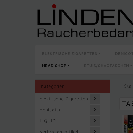
ELEKTRISCHE ZIGARETTEN
DENICO
HEAD SHOP
ETUIS/SHAGTASCHEN
Sta
Kategorien
elektrische Zigaretten
TA
denicotea
LIQUID
Verbrauchsartikel