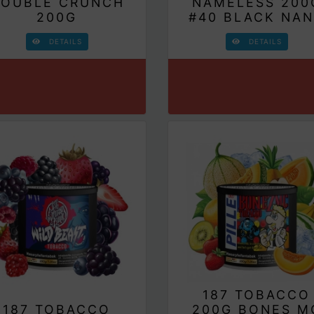
OUBLE CRUNCH
NAMELESS 200
200G
#40 BLACK NA
DETAILS
DETAILS
187 TOBACCO
187 TOBACCO
200G BONES M