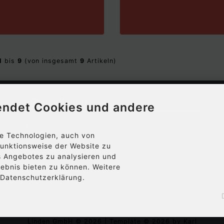
1
bis
9
(von insgesamt
9
Artikeln)
Informationen
endet Cookies und andere
Privatsphäre und Datenschutz
e Technologien, auch von
 Funktionsweise der Website zu
Unsere AGB
s Angebotes zu analysieren und
lebnis bieten zu können. Weitere
Impressum
r Datenschutzerklärung.
Über uns
Linden GmbH © 2026 | Template © 2026 by Karl