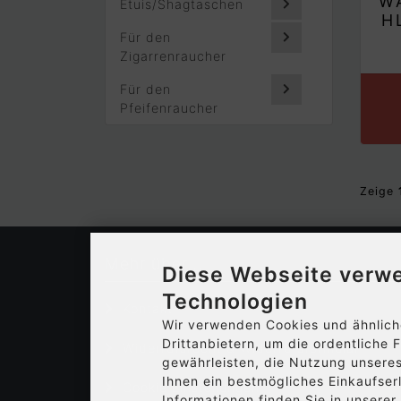
W
Etuis/Shagtaschen
H
Für den
Zigarrenraucher
Für den
Pfeifenraucher
Zeige
Mehr über...
Diese Webseite verw
Technologien
Kontakt
Wir verwenden Cookies und ähnlich
Drittanbietern, um die ordentliche
Widerrufsrecht & Widerrufsformular
gewährleisten, die Nutzung unsere
Ihnen ein bestmögliches Einkaufser
Cookie Einstellungen
Informationen finden Sie in unsere