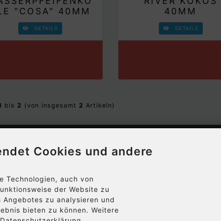
ASSERPFEIFENKO
RIVER KOKOS
LE "COSA" 40MM
40MM
DETAILS
DETAILS
1
bis
2
(von insgesamt
2
Artikeln)
Informationen
endet Cookies und andere
Privatsphäre und Datenschutz
e Technologien, auch von
 Funktionsweise der Website zu
Unsere AGB
s Angebotes zu analysieren und
lebnis bieten zu können. Weitere
Impressum
r Datenschutzerklärung.