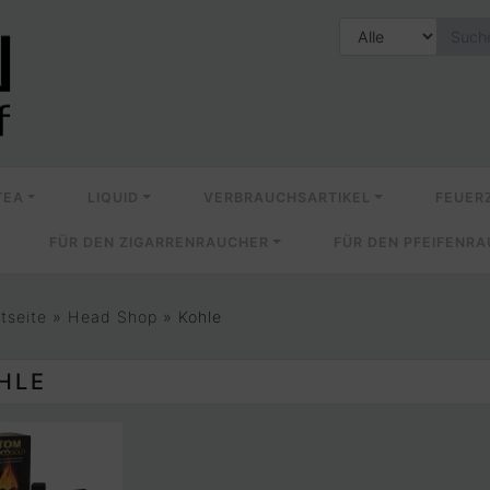
TEA
LIQUID
VERBRAUCHSARTIKEL
FEUER
FÜR DEN ZIGARRENRAUCHER
FÜR DEN PFEIFENR
rtseite
»
Head Shop
»
Kohle
HLE