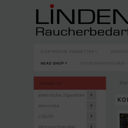
ELEKTRISCHE ZIGARETTEN
DENICO
HEAD SHOP
ETUIS/SHAGTASCHEN
Sta
Kategorien
elektrische Zigaretten
KO
denicotea
LIQUID
Verbrauchsartikel