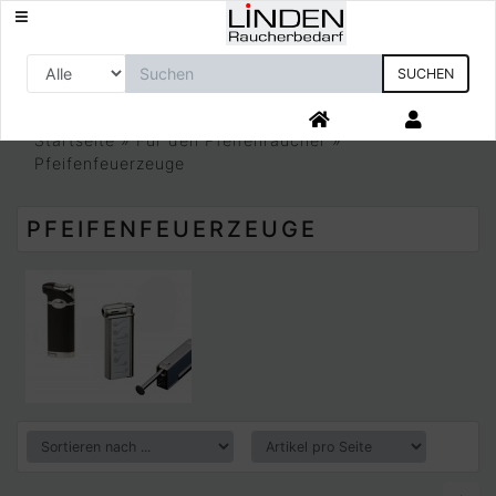
SUCHEN
Startseite
»
Für den Pfeifenraucher
»
Pfeifenfeuerzeuge
PFEIFENFEUERZEUGE