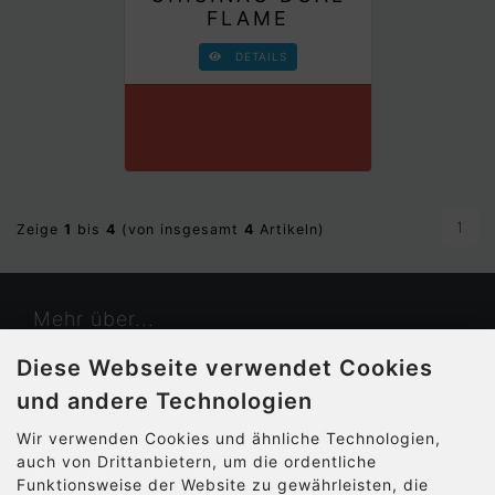
FLAME
DETAILS
1
Zeige
1
bis
4
(von insgesamt
4
Artikeln)
Mehr über...
Diese Webseite verwendet Cookies
Kontakt
und andere Technologien
Widerrufsrecht & Widerrufsformular
Wir verwenden Cookies und ähnliche Technologien,
auch von Drittanbietern, um die ordentliche
Cookie Einstellungen
Funktionsweise der Website zu gewährleisten, die