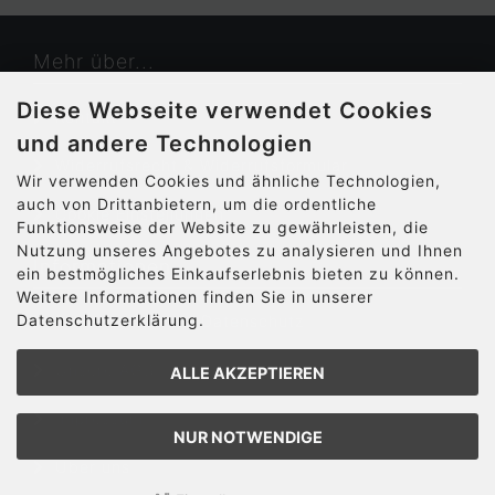
Mehr über...
Diese Webseite verwendet Cookies
Kontakt
und andere Technologien
Widerrufsrecht & Widerrufsformular
Wir verwenden Cookies und ähnliche Technologien,
auch von Drittanbietern, um die ordentliche
Cookie Einstellungen
Funktionsweise der Website zu gewährleisten, die
Nutzung unseres Angebotes zu analysieren und Ihnen
Informationen
ein bestmögliches Einkaufserlebnis bieten zu können.
Weitere Informationen finden Sie in unserer
Datenschutzerklärung.
Privatsphäre und Datenschutz
Unsere AGB
ALLE AKZEPTIEREN
Impressum
NUR NOTWENDIGE
Über uns