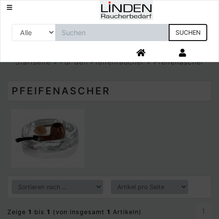
SUCHEN
Startseite
»
Für den Pfeifenraucher
»
Pfeifenascher
PFEIFENASCHER
1
Zeige
1
bis
1
(von insgesamt
1
Artikeln)