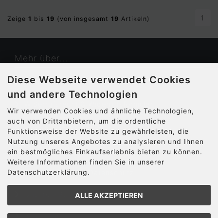
1
Zeige
1
bis
19
(von insgesamt
19
Artikeln)
Mehr über...
Diese Webseite verwendet Cookies
Kontakt
und andere Technologien
Widerrufsrecht & Widerrufsformular
Wir verwenden Cookies und ähnliche Technologien,
auch von Drittanbietern, um die ordentliche
Cookie Einstellungen
Funktionsweise der Website zu gewährleisten, die
Nutzung unseres Angebotes zu analysieren und Ihnen
Informationen
ein bestmögliches Einkaufserlebnis bieten zu können.
Weitere Informationen finden Sie in unserer
Datenschutzerklärung.
Privatsphäre und Datenschutz
Unsere AGB
ALLE AKZEPTIEREN
Impressum