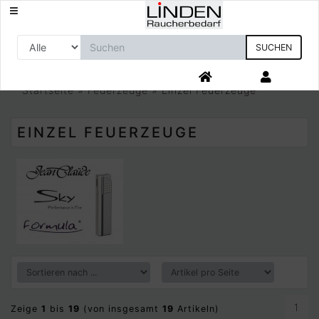
SUCHEN
Startseite
»
Feuerzeuge
»
Einzel Feuerzeuge
EINZEL FEUERZEUGE
1
Zeige
1
bis
19
(von insgesamt
19
Artikeln)