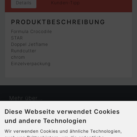
Details
Kunden-Tipp
PRODUKTBESCHREIBUNG
Formula Crocodile
STAR
Doppel Jetflame
Rundcutter
chrom
Einzelverpackung
Mehr über...
Diese Webseite verwendet Cookies
Kontakt
und andere Technologien
Widerrufsrecht & Widerrufsformular
Wir verwenden Cookies und ähnliche Technologien,