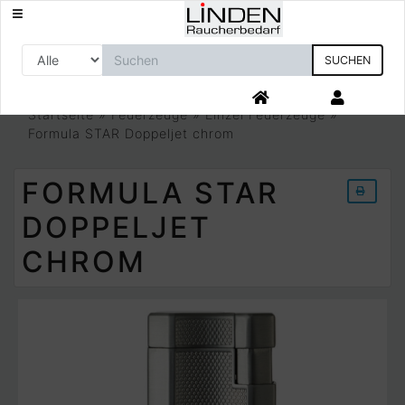
SUCHEN
Startseite
»
Feuerzeuge
»
Einzel Feuerzeuge
»
Formula STAR Doppeljet chrom
FORMULA STAR
DOPPELJET
CHROM