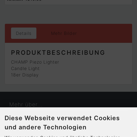
Details
Mehr Bilder
PRODUKTBESCHREIBUNG
CHAMP Piezo Lighter
Candle Light
18er Display
Mehr über...
Diese Webseite verwendet Cookies
Kontakt
und andere Technologien
Widerrufsrecht & Widerrufsformular