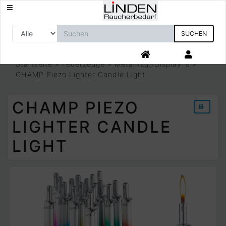
SUCHEN
Startseite
»
Feuerzeuge
»
Metallfzg./Display´s
»
CHAMP Piezo Lighter Candle Light
CHAMP PIEZO
LIGHTER CANDLE
LIGHT