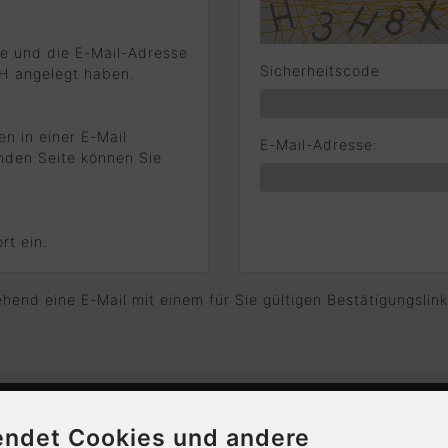
de und die E-Mail-Adresse
Sicherheitscode
bH angelegt haben.
en in einer E-Mail
E-Mail-Adresse:
nden Seite können Sie
rt ein.
hend eine E-Mail mit einem für Sie gültigen Bestätigungslink
Informationen
endet Cookies und andere