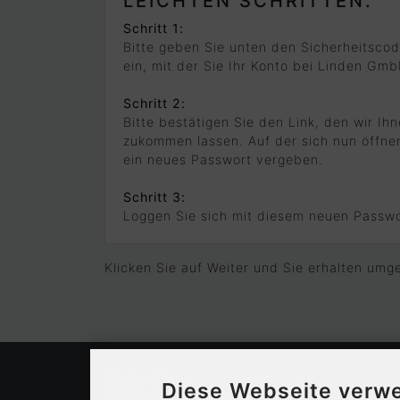
LEICHTEN SCHRITTEN.
Schritt 1:
Bitte geben Sie unten den Sicherheitsco
ein, mit der Sie Ihr Konto bei Linden Gm
Schritt 2:
Bitte bestätigen Sie den Link, den wir Ihn
zukommen lassen. Auf der sich nun öffne
ein neues Passwort vergeben.
Schritt 3:
Loggen Sie sich mit diesem neuen Passwo
Klicken Sie auf Weiter und Sie erhalten umge
Mehr über...
Diese Webseite verw