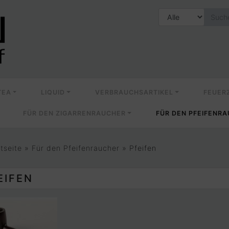
TEA
LIQUID
VERBRAUCHSARTIKEL
FEUER
FÜR DEN ZIGARRENRAUCHER
FÜR DEN PFEIFENR
rtseite
»
Für den Pfeifenraucher
»
Pfeifen
EIFEN