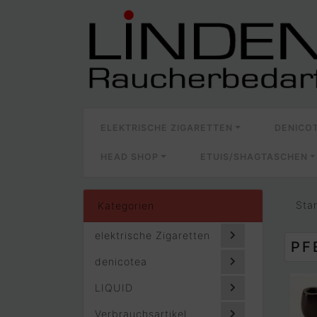
ELEKTRISCHE ZIGARETTEN
DENICO
HEAD SHOP
ETUIS/SHAGTASCHEN
Sta
Kategorien
elektrische Zigaretten
PF
denicotea
LIQUID
Verbrauchsartikel