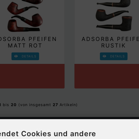
DSORBA PFEIFEN
ADSORBA PFEIF
MATT ROT
RUSTIK
DETAILS
DETAILS
1
bis
20
(von insgesamt
27
Artikeln)
Informationen
endet Cookies und andere