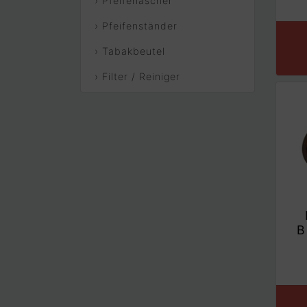
› Pfeifenascher
› Pfeifenständer
› Tabakbeutel
› Filter / Reiniger
B