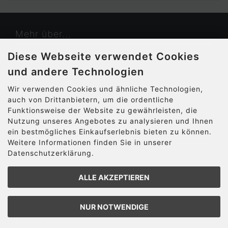
Mehr über...
Diese Webseite verwendet Cookies
Kontakt
und andere Technologien
Widerrufsrecht & Widerrufsformular
Wir verwenden Cookies und ähnliche Technologien,
auch von Drittanbietern, um die ordentliche
Cookie Einstellungen
Funktionsweise der Website zu gewährleisten, die
Nutzung unseres Angebotes zu analysieren und Ihnen
Informationen
ein bestmögliches Einkaufserlebnis bieten zu können.
Weitere Informationen finden Sie in unserer
Datenschutzerklärung.
Privatsphäre und Datenschutz
Unsere AGB
ALLE AKZEPTIEREN
Impressum
NUR NOTWENDIGE
Über uns