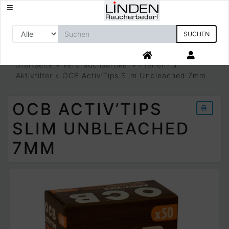
SUCHEN
Startseite
»
Verbrauchsartikel
»
Pfeifen- u.
Aktivfilter
»
OCB Activ’Tips Slim Unbleached 7mm
OCB ACTIV’TIPS
SLIM UNBLEACHED
7MM