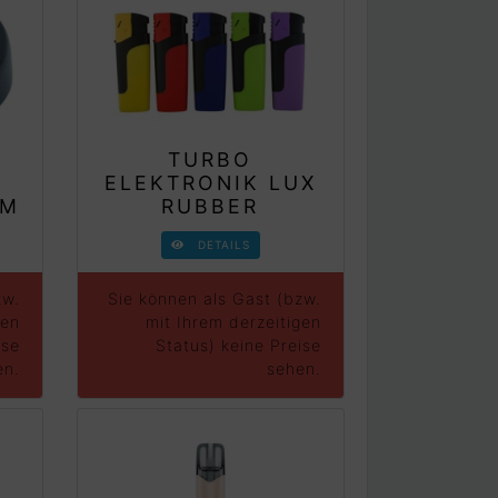
TURBO
ELEKTRONIK LUX
OM
RUBBER
DETAILS
zw.
Sie können als Gast (bzw.
gen
mit Ihrem derzeitigen
ise
Status) keine Preise
en.
sehen.