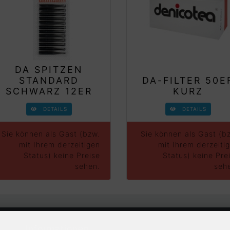
DA SPITZEN
STANDARD
DA-FILTER 50E
SCHWARZ 12ER
KURZ
DETAILS
DETAILS
Sie können als Gast (bzw.
Sie können als Gast (b
mit Ihrem derzeitigen
mit Ihrem derzeiti
Status) keine Preise
Status) keine Pre
sehen.
seh
Informationen