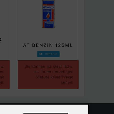
R
AT BENZIN 125ML
DETAILS
zw.
Sie können als Gast (bzw.
gen
mit Ihrem derzeitigen
ise
Status) keine Preise
en.
sehen.