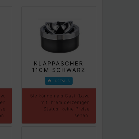
KLAPPASCHER
11CM SCHWARZ
DETAILS
zw.
Sie können als Gast (bzw.
gen
mit Ihrem derzeitigen
ise
Status) keine Preise
en.
sehen.