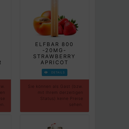
ELFBAR 800
-20MG-
STRAWBERRY
R
APRICOT
DETAILS
zw.
Sie können als Gast (bzw.
gen
mit Ihrem derzeitigen
ise
Status) keine Preise
en.
sehen.