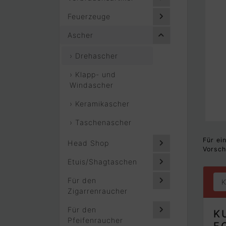
Feuerzeuge
Ascher
› Drehascher
› Klapp- und
Windascher
› Keramikascher
› Taschenascher
Für ei
Head Shop
Vorsch
Etuis/Shagtaschen
Für den
K
Zigarrenraucher
Für den
K
Pfeifenraucher
F