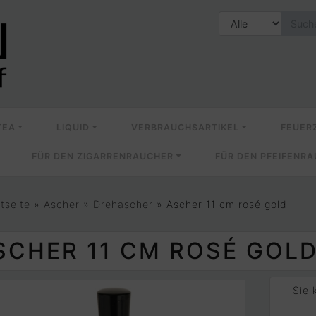
TEA
LIQUID
VERBRAUCHSARTIKEL
FEUER
FÜR DEN ZIGARRENRAUCHER
FÜR DEN PFEIFENR
rtseite
»
Ascher
»
Drehascher
»
Ascher 11 cm rosé gold
SCHER 11 CM ROSÉ GOL
Sie 