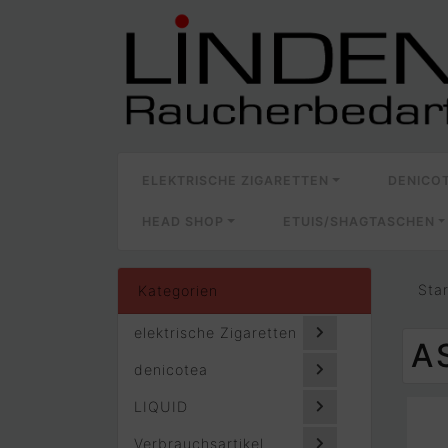
ELEKTRISCHE ZIGARETTEN
DENICO
HEAD SHOP
ETUIS/SHAGTASCHEN
Sta
Kategorien
elektrische Zigaretten
A
denicotea
LIQUID
Verbrauchsartikel